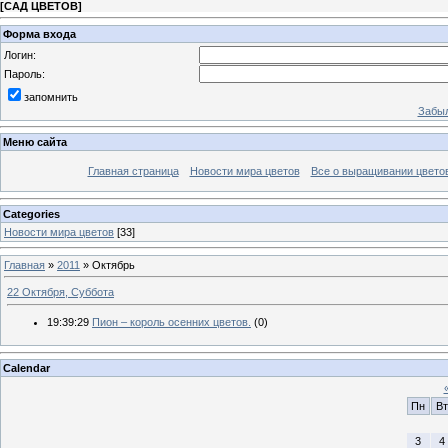
[
САД ЦВЕТОВ
]
Форма входа
Логин:
Пароль:
запомнить
Забыл
Меню сайта
Главная страница
Новости мира цветов
Все о выращивании цвето
Categories
Новости мира цветов
[33]
Главная
»
2011
»
Октябрь
22 Октября, Суббота
19:39:29
Пион – король осенних цветов.
(0)
Calendar
Пн
Вт
3
4