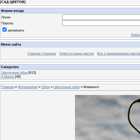
[
САД ЦВЕТОВ
]
Форма входа
Логин:
Пароль:
запомнить
Забыл
Меню сайта
Главная страница
Новости мира цветов
Все о выращивании цвето
Categories
Цветочные обои
[613]
8 Марта
[48]
Главная
»
Фотоальбом
»
Обои
»
Цветочные обои
» Фламинго