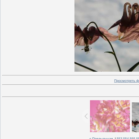
Просмотреть ф
« Предыдущая
|
553
554
555
5