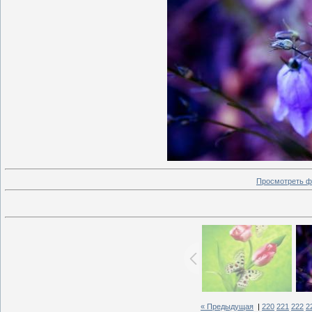
Просмотреть ф
« Предыдущая
|
220
221
222
2