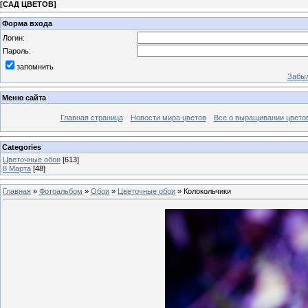
[
САД ЦВЕТОВ
]
Форма входа
Логин:
Пароль:
запомнить
Забыл
Меню сайта
Главная страница
Новости мира цветов
Все о выращивании цвето
Categories
Цветочные обои
[613]
8 Марта
[48]
Главная
»
Фотоальбом
»
Обои
»
Цветочные обои
» Колокольчики