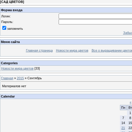
[
САД ЦВЕТОВ
]
Форма входа
Логин:
Пароль:
запомнить
Забыл
Меню сайта
Главная страница
Новости мира цветов
Все о выращивании цвето
Categories
Новости мира цветов
[33]
Главная
»
2015
»
Сентябрь
Материалов нет
Calendar
«
Пн
Вт
1
7
8
14
15
21
22