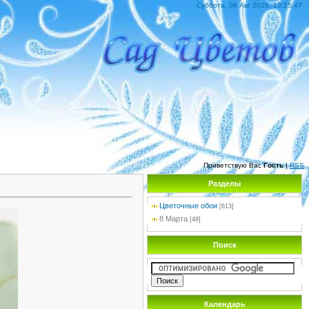
Суббота, 08 Авг 2026, 13:25:47
Приветствую Вас
Гость
|
RSS
Разделы
Цветочные обои
[613]
8 Марта
[48]
Поиск
Календарь