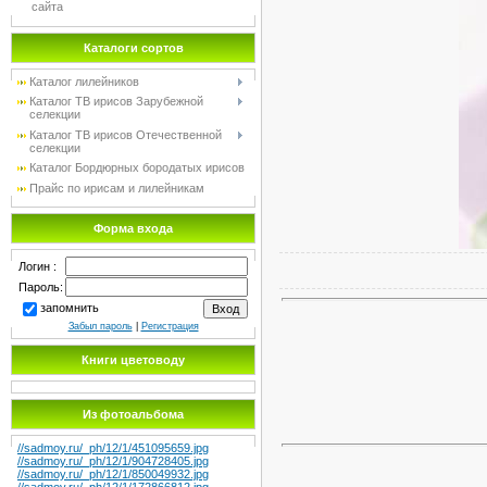
сайта
Каталоги сортов
Каталог лилейников
Каталог TB ирисов Зарубежной
селекции
Каталог TB ирисов Отечественной
селекции
Каталог Бордюрных бородатых ирисов
Прайс по ирисам и лилейникам
Форма входа
Логин :
Пароль:
запомнить
Забыл пароль
|
Регистрация
Книги цветоводу
Из фотоальбома
//sadmoy.ru/_ph/12/1/451095659.jpg
//sadmoy.ru/_ph/12/1/904728405.jpg
//sadmoy.ru/_ph/12/1/850049932.jpg