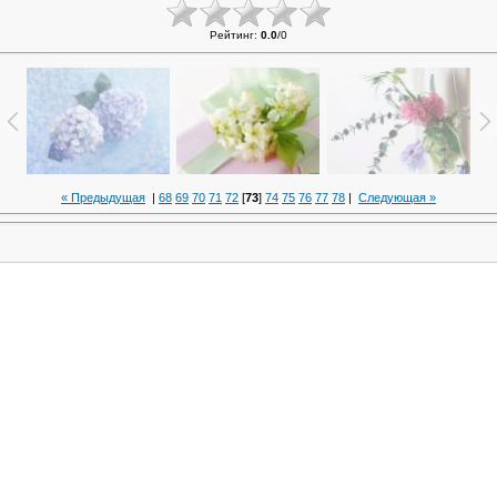
Рейтинг
:
0.0
/
0
« Предыдущая
|
68
69
70
71
72
[
73
]
74
75
76
77
78
|
Следующая »