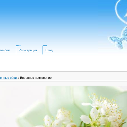
альбом
Регистрация
Вход
очные обои
» Весеннее настроение