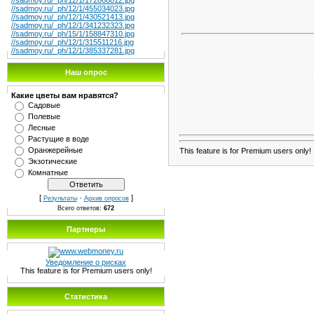
//sadmoy.ru/_ph/12/1/172866812.jpg
//sadmoy.ru/_ph/12/1/455034023.jpg
//sadmoy.ru/_ph/12/1/430521413.jpg
//sadmoy.ru/_ph/12/1/341232323.jpg
//sadmoy.ru/_ph/15/1/158847310.jpg
//sadmoy.ru/_ph/12/1/315511216.jpg
//sadmoy.ru/_ph/12/1/385337281.jpg
Наш опрос
Какие цветы вам нравятся?
Садовые
Полевые
Лесные
Растущие в воде
Оранжерейные
This feature is for Premium users only!
Экзотические
Комнатные
[
·
]
Результаты
Архив опросов
Всего ответов:
672
Партнеры
Уведомление о рисках
This feature is for Premium users only!
Статистика