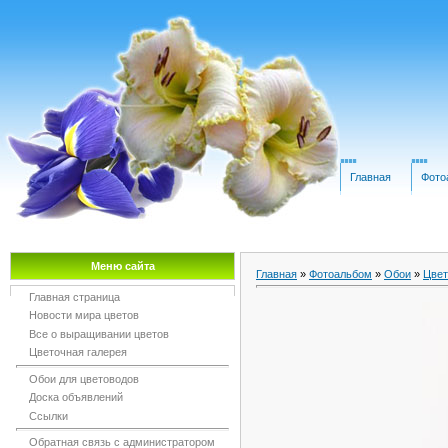
Главная
Фото
Меню сайта
Главная
»
Фотоальбом
»
Обои
»
Цвет
Главная страница
Новости мира цветов
Все о выращивании цветов
Цветочная галерея
Обои для цветоводов
Доска объявлений
Ссылки
Обратная связь с администратором