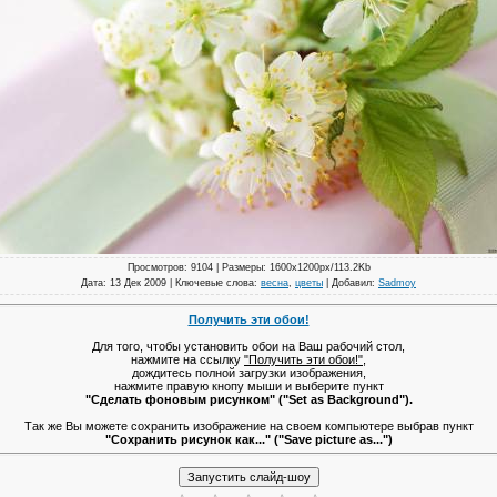
Просмотров
: 9104 |
Размеры
: 1600x1200px/113.2Kb
Дата
: 13 Дек 2009 |
Ключевые слова
:
весна
,
цветы
|
Добавил
:
Sadmoy
Получить эти обои!
Для того, чтобы установить обои на Ваш рабочий стол,
нажмите на ссылку
"Получить эти обои!"
,
дождитесь полной загрузки изображения,
нажмите правую кнопу мыши и выберите пункт
"Сделать фоновым рисунком" ("Set as Background").
Так же Вы можете сохранить изображение на своем компьютере выбрав пункт
"Сохранить рисунок как..." ("Save picture as...")