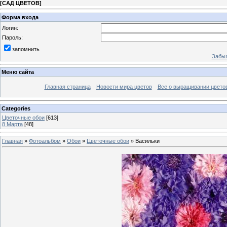
[
САД ЦВЕТОВ
]
Форма входа
Логин:
Пароль:
запомнить
Забыл
Меню сайта
Главная страница
Новости мира цветов
Все о выращивании цвето
Categories
Цветочные обои
[613]
8 Марта
[48]
Главная
»
Фотоальбом
»
Обои
»
Цветочные обои
» Васильки