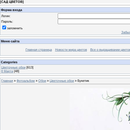
[
САД ЦВЕТОВ
]
Форма входа
Логин:
Пароль:
запомнить
Забыл
Меню сайта
Главная страница
Новости мира цветов
Все о выращивании цвето
Categories
Цветочные обои
[613]
8 Марта
[48]
Главная
»
Фотоальбом
»
Обои
»
Цветочные обои
» Букетик