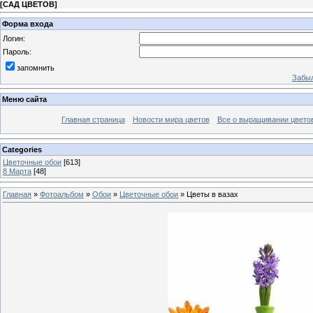
[
САД ЦВЕТОВ
]
Форма входа
Логин:
Пароль:
запомнить
Забыл
Меню сайта
Главная страница
Новости мира цветов
Все о выращивании цвето
Categories
Цветочные обои
[613]
8 Марта
[48]
Главная
»
Фотоальбом
»
Обои
»
Цветочные обои
» Цветы в вазах