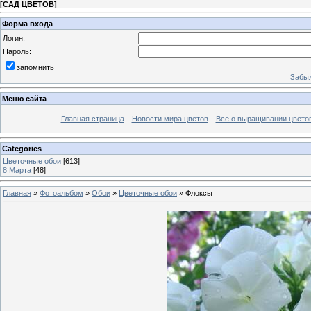
[
САД ЦВЕТОВ
]
Форма входа
Логин:
Пароль:
запомнить
Забыл
Меню сайта
Главная страница
Новости мира цветов
Все о выращивании цвето
Categories
Цветочные обои
[613]
8 Марта
[48]
Главная
»
Фотоальбом
»
Обои
»
Цветочные обои
» Флоксы