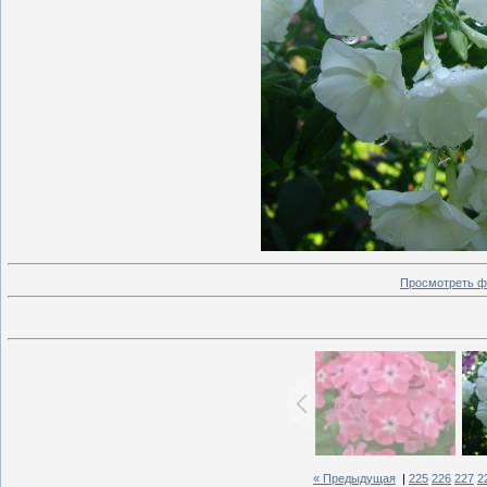
Просмотреть ф
« Предыдущая
|
225
226
227
2