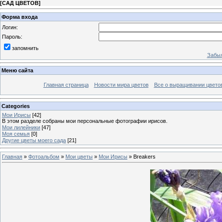
[
САД ЦВЕТОВ
]
Форма входа
Логин:
Пароль:
запомнить
Забыл
Меню сайта
Главная страница
Новости мира цветов
Все о выращивании цвето
Categories
Мои Ирисы
[42]
В этом разделе собраны мои персональные фотографии ирисов.
Мои лилейники
[47]
Моя семья
[0]
Другие цветы моего сада
[21]
Главная
»
Фотоальбом
»
Мои цветы
»
Мои Ирисы
» Breakers