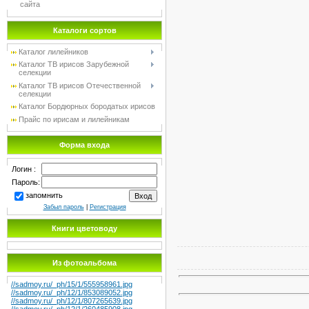
сайта
Каталоги сортов
Каталог лилейников
Каталог TB ирисов Зарубежной
селекции
Каталог TB ирисов Отечественной
селекции
Каталог Бордюрных бородатых ирисов
Прайс по ирисам и лилейникам
Форма входа
Логин :
Пароль:
запомнить
Забыл пароль
|
Регистрация
Книги цветоводу
Из фотоальбома
//sadmoy.ru/_ph/15/1/555958961.jpg
//sadmoy.ru/_ph/12/1/853089052.jpg
//sadmoy.ru/_ph/12/1/807265639.jpg