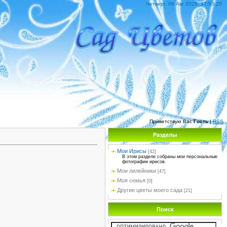
Четверг, 06 Авг 2026, 17:53:20
Приветствую Вас
Гость
|
RSS
Разделы
Мои Ирисы
[42]
В этом разделе собраны мои персональные
фотографии ирисов.
Мои лилейники
[47]
Моя семья
[0]
Другие цветы моего сада
[21]
Поиск