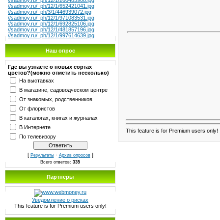
//sadmoy.ru/_ph/12/1/260485908.jpg
//sadmoy.ru/_ph/12/1/652421041.jpg
//sadmoy.ru/_ph/3/1/446939072.jpg
//sadmoy.ru/_ph/12/1/971083531.jpg
//sadmoy.ru/_ph/12/1/692825106.jpg
//sadmoy.ru/_ph/12/1/481857196.jpg
//sadmoy.ru/_ph/12/1/997614639.jpg
Наш опрос
Где вы узнаете о новых сортах
цветов?(можно отметить несколько)
На выставках
В магазине, садоводческом центре
От знакомых, родственников
От флористов
В каталогах, книгах и журналах
В Интернете
This feature is for Premium users only!
По телевизору
[
·
]
Результаты
Архив опросов
Всего ответов:
335
Партнеры
Уведомление о рисках
This feature is for Premium users only!