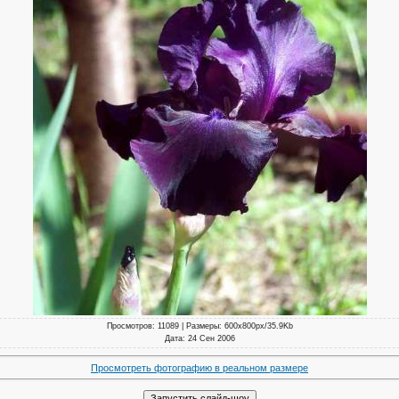
Просмотров
: 11089 |
Размеры
: 600x800px/35.9Kb
Дата
: 24 Сен 2006
Просмотреть фотографию в реальном размере