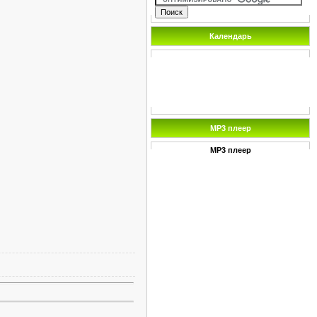
Календарь
MP3 плеер
MP3 плеер