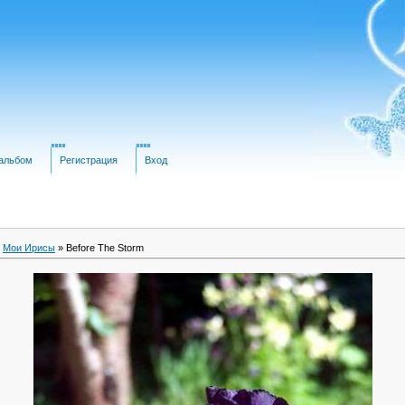
альбом
Регистрация
Вход
»
Мои Ирисы
» Before The Storm