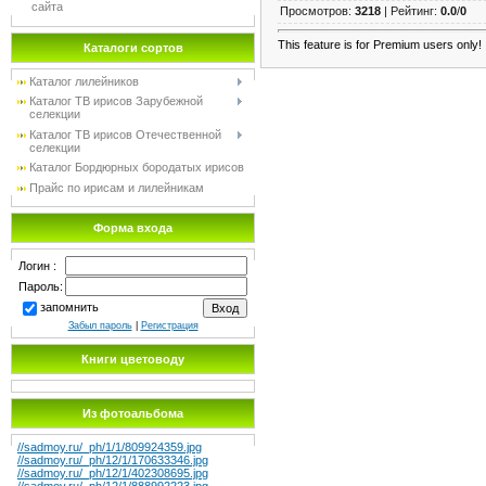
сайта
Просмотров
:
3218
|
Рейтинг
:
0.0
/
0
This feature is for Premium users only!
Каталоги сортов
Каталог лилейников
Каталог TB ирисов Зарубежной
селекции
Каталог TB ирисов Отечественной
селекции
Каталог Бордюрных бородатых ирисов
Прайс по ирисам и лилейникам
Форма входа
Логин :
Пароль:
запомнить
Забыл пароль
|
Регистрация
Книги цветоводу
Из фотоальбома
//sadmoy.ru/_ph/1/1/809924359.jpg
//sadmoy.ru/_ph/12/1/170633346.jpg
//sadmoy.ru/_ph/12/1/402308695.jpg