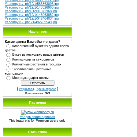
//sadmoy.ru/_ph/12/1/888992223.jpg
//sadmoy.ru/_ph/12/1/583863096.jpg
//sadmoy.ru/_ph/12/1/145326965.jpg
//sadmoy.ru/_ph/1/1/931872968.jpg
//sadmoy.ru/_ph/12/1/143963852.jpg
//sadmoy.ru/_ph/12/1/347404034.jpg
//sadmoy.ru/_ph/5/1/492769549.jpg
Наш опрос
Какие цветы Вам обычно дарят?
Классический букет из одного сорта
цветов
Букет из несколько видов цветов
Композиции из сухоцветов
Комнатные растения в горшках
Экзотические цветочные
композиции
Мне редко дарят цветы
[
·
]
Результаты
Архив опросов
Всего ответов:
329
Партнеры
Уведомление о рисках
This feature is for Premium users only!
Статистика