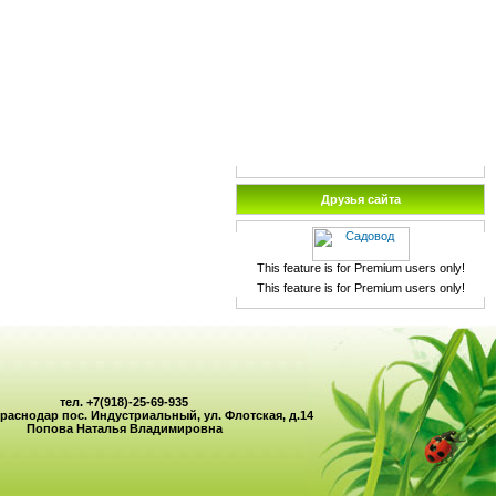
Друзья сайта
This feature is for Premium users only!
This feature is for Premium users only!
тел. +7(918)-25-69-935
Краснодар пос. Индустриальный, ул. Флотская, д.14
Попова Наталья Владимировна