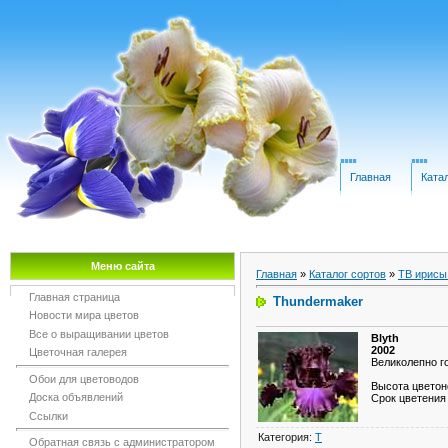
Главная
Ката
Меню сайта
Главная
»
Каталог сортов
»
TB ирисы
Главная страница
Thundermaker
Новости мира цветов
Все о выращивании цветов
Blyth
2002
Цветочная галерея
Великолепно г
Обои для цветоводов
Высота цветоно
Доска объявлений
Срок цветения
Ссылки
Категория
:
T
Обратная связь с администратором