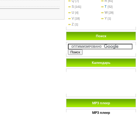
Q
R
[7]
[61]
S
T
[141]
[52]
U
W
[4]
[28]
V
Y
[18]
[1]
Z
[1]
Поиск
Календарь
MP3 плеер
MP3 плеер