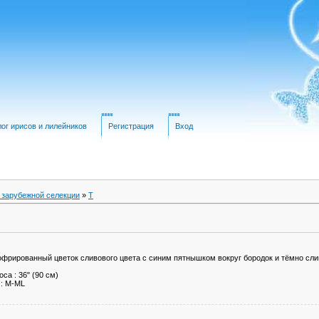
лог ирисов и лилейников
Регистрация
Вход
 зарубежной селекции
»
T
офрированный цветок сливового цвета с синим пятнышком вокруг бородок и тёмно сл
са : 36" (90 см)
 : M-ML