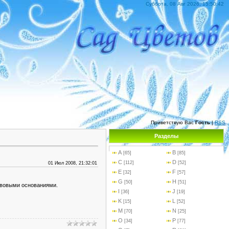
Суббота, 08 Авг 2026, 15:50:42
Приветствую Вас
Гость
|
RSS
Разделы
A
B
[65]
[85]
С
D
[112]
[52]
01 Июл 2008, 21:32:01
E
F
[32]
[57]
G
H
[50]
[51]
ивовыми основаниями.
I
J
[36]
[19]
K
L
[15]
[52]
M
N
[70]
[25]
O
P
[34]
[77]