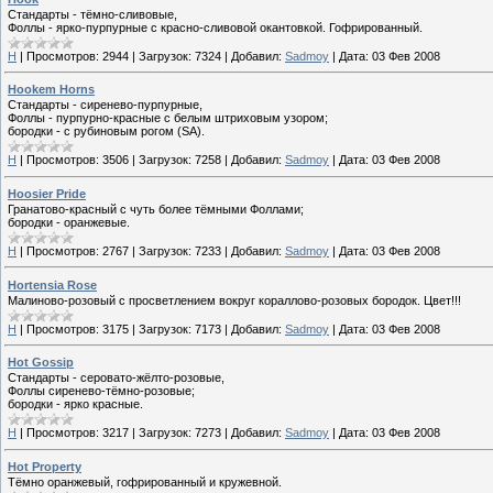
Стандарты - тёмно-сливовые,
Фоллы - ярко-пурпурные с красно-сливовой окантовкой. Гофрированный.
H
|
Просмотров:
2944
|
Загрузок:
7324
|
Добавил:
Sadmoy
|
Дата:
03 Фев 2008
Hookem Horns
Стандарты - сиренево-пурпурные,
Фоллы - пурпурно-красные с белым штриховым узором;
бородки - с рубиновым рогом (SA).
H
|
Просмотров:
3506
|
Загрузок:
7258
|
Добавил:
Sadmoy
|
Дата:
03 Фев 2008
Hoosier Pride
Гранатово-красный с чуть более тёмными Фоллами;
бородки - оранжевые.
H
|
Просмотров:
2767
|
Загрузок:
7233
|
Добавил:
Sadmoy
|
Дата:
03 Фев 2008
Hortensia Rose
Малиново-розовый с просветлением вокруг кораллово-розовых бородок. Цвет!!!
H
|
Просмотров:
3175
|
Загрузок:
7173
|
Добавил:
Sadmoy
|
Дата:
03 Фев 2008
Hot Gossip
Стандарты - серовато-жёлто-розовые,
Фоллы сиренево-тёмно-розовые;
бородки - ярко красные.
H
|
Просмотров:
3217
|
Загрузок:
7273
|
Добавил:
Sadmoy
|
Дата:
03 Фев 2008
Hot Property
Тёмно оранжевый, гофрированный и кружевной.