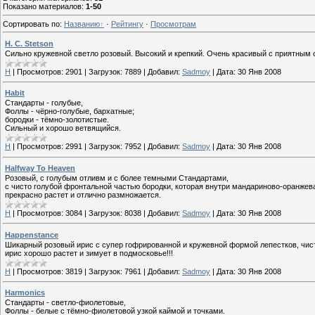
Показано материалов
:
1-50
Сортировать по
:
Названию
·
Рейтингу
·
Просмотрам
H. C. Stetson
Сильно кружевной светло розовый. Высокий и крепкий. Очень красивый с приятным
H
|
Просмотров:
2901
|
Загрузок:
7889
|
Добавил:
Sadmoy
|
Дата:
30 Янв 2008
Habit
Стандарты - голубые,
Фоллы - чёрно-голубые, бархатные;
бородки - тёмно-золотистые.
Сильный и хорошо ветвящийся.
H
|
Просмотров:
2991
|
Загрузок:
7952
|
Добавил:
Sadmoy
|
Дата:
30 Янв 2008
Halfway To Heaven
Розовый, с голубым отливм и с более темными Стандартами,
с чисто голубой фронтальной частью бородки, которая внутри мандариново-оранжев
прекрасно растет и отлично размножается.
H
|
Просмотров:
3084
|
Загрузок:
8038
|
Добавил:
Sadmoy
|
Дата:
30 Янв 2008
Happenstance
Шикарный розовый ирис с супер гофрированной и кружевной формой лепестков, чист
ирис хорошо растет и зимует в подмосковье!!!
H
|
Просмотров:
3819
|
Загрузок:
7961
|
Добавил:
Sadmoy
|
Дата:
30 Янв 2008
Harmonics
Стандарты - светло-фиолетовые,
Фоллы - белые с тёмно-фиолетовой узкой каймой и точками.