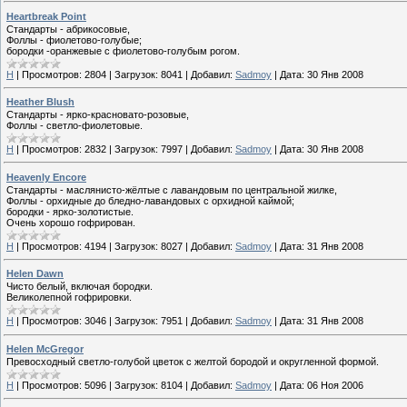
Heartbreak Point
Стандарты - абрикосовые,
Фоллы - фиолетово-голубые;
бородки -оранжевые с фиолетово-голубым рогом.
H
|
Просмотров:
2804
|
Загрузок:
8041
|
Добавил:
Sadmoy
|
Дата:
30 Янв 2008
Heather Blush
Стандарты - ярко-красновато-розовые,
Фоллы - светло-фиолетовые.
H
|
Просмотров:
2832
|
Загрузок:
7997
|
Добавил:
Sadmoy
|
Дата:
30 Янв 2008
Heavenly Encore
Стандарты - маслянисто-жёлтые с лавандовым по центральной жилке,
Фоллы - орхидные до бледно-лавандовых с орхидной каймой;
бородки - ярко-золотистые.
Очень хорошо гофрирован.
H
|
Просмотров:
4194
|
Загрузок:
8027
|
Добавил:
Sadmoy
|
Дата:
31 Янв 2008
Helen Dawn
Чисто белый, включая бородки.
Великолепной гофрировки.
H
|
Просмотров:
3046
|
Загрузок:
7951
|
Добавил:
Sadmoy
|
Дата:
31 Янв 2008
Helen McGregor
Превосходный светло-голубой цветок с желтой бородой и округленной формой.
H
|
Просмотров:
5096
|
Загрузок:
8104
|
Добавил:
Sadmoy
|
Дата:
06 Ноя 2006