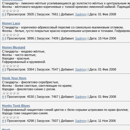
Стандарты - лимонно-жёлтые усиливающиеся до золотисто-жёлтых к центральным жи
Фоллы - жёлтовато-медово-коричневые с тонкой кремово-лимонной каймой. Парящий
H
|
Просмотров:
3505
|
Загрузок:
7661
|
Добавил:
Sadmoy
|
Дата:
01 Фев 2008
Honey Lace
Стандарты - коричнево-абрикосовый перелив со свекольно-малиновым отливом,
Фоллы - белые, густо покрытые красно-коричневыми штрихами и точками. Гофриров
H
|
Просмотров:
3896
|
Загрузок:
7409
|
Добавил:
Sadmoy
|
Дата:
15 Ноя 2006
Honey Mustard
Стандарты - медово-жёлтые,
Фоллы - чисто-желтые;
бородки - красные.
Гофрированный и кружевной.
H
|
Просмотров:
3364
|
Загрузок:
7547
|
Добавил:
Sadmoy
|
Дата:
01 Фев 2008
Honk Your Horn
Стандарты - фиолетово-серебристые,
Фоллы - более светлые, светлеющие по краям;
бородки - фиолетово-синие с рогом.
H
|
Просмотров:
4530
|
Загрузок:
7467
|
Добавил:
Sadmoy
|
Дата:
01 Фев 2008
Honky Tonk Blues
Гофрированный гиацинтово-синий цветок с бело-серыми штрихами по краю фоллов;
борода тоже гиацинтово-синяя.
H
|
Просмотров:
4298
|
Загрузок:
7607
|
Добавил:
Sadmoy
|
Дата:
11 Ноя 2006
Hook