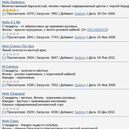
Hello Darkness
Величественный бархатистый, лилово-черный гофрированный цветок с черной бород
H
|
Просмотров:
4379
|
Загрузок:
7881
|
Добавил:
Sadmoy
|
Дата:
30 Окт 2006
Hello It's Me
Стандарты - от абрикосовых до оранжево-розовых,
Фоллы - красно-пурпурные, с желто-розовой каймой. (От
DECADENCE
)
H
|
Просмотров:
2841
|
Загрузок:
7743
|
Добавил:
Sadmoy
|
Дата:
01 Фев 2008
Here Comes The Sun
Яркий золотисто-желтый ирис.
H
|
Просмотров:
2604
|
Загрузок:
3847
|
Добавил:
Sadmoy
|
Дата:
04 Янв 2011
Hi Calypso
Стандарты - золотисто-жёлтые,
Фоллы - розово-сиреневые, с коричневой каймой;
бородки - коричневые.
H
|
Просмотров:
3186
|
Загрузок:
7552
|
Добавил:
Sadmoy
|
Дата:
01 Фев 2008
High Chaparral
Стандарты - желтые, Фоллы - коричнево-розовые,
бородки - желтые с оранжевыми кончиками.
Хорошо гофрированный,интересный сорт.
H
|
Просмотров:
2929
|
Загрузок:
4336
|
Добавил:
Sadmoy
|
Дата:
24 Дек 2010
High Class
Стандарты - бледно-льдисто-голубые,
Фоллы - тёмные бархатисто-фиолетовые со светлой окантовкой;