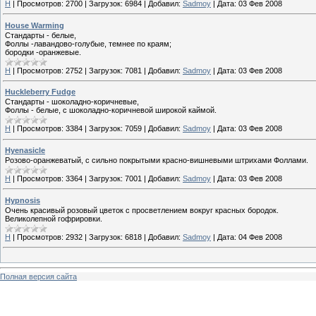
H
|
Просмотров:
2700
|
Загрузок:
6984
|
Добавил:
Sadmoy
|
Дата:
03 Фев 2008
House Warming
Стандарты - белые,
Фоллы -лавандово-голубые, темнее по краям;
бородки -оранжевые.
H
|
Просмотров:
2752
|
Загрузок:
7081
|
Добавил:
Sadmoy
|
Дата:
03 Фев 2008
Huckleberry Fudge
Стандарты - шоколадно-коричневые,
Фоллы - белые, с шоколадно-коричневой широкой каймой.
H
|
Просмотров:
3384
|
Загрузок:
7059
|
Добавил:
Sadmoy
|
Дата:
03 Фев 2008
Hyenasicle
Розово-оранжеватый, с сильно покрытыми красно-вишневыми штрихами Фоллами.
H
|
Просмотров:
3364
|
Загрузок:
7001
|
Добавил:
Sadmoy
|
Дата:
03 Фев 2008
Hypnosis
Очень красивый розовый цветок с просветлением вокруг красных бородок.
Великолепной гофрировки.
H
|
Просмотров:
2932
|
Загрузок:
6818
|
Добавил:
Sadmoy
|
Дата:
04 Фев 2008
Полная версия сайта