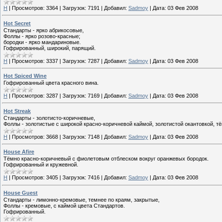
H
|
Просмотров:
3364
|
Загрузок:
7191
|
Добавил:
Sadmoy
|
Дата:
03 Фев 2008
Hot Secret
Стандарты - ярко абрикосовые,
Фоллы - ярко розово-красные;
бородки - ярко мандариновые.
Гофрированный, широкий, парящий.
H
|
Просмотров:
3337
|
Загрузок:
7287
|
Добавил:
Sadmoy
|
Дата:
03 Фев 2008
Hot Spiced Wine
Гофрированный цвета красного вина.
H
|
Просмотров:
3287
|
Загрузок:
7169
|
Добавил:
Sadmoy
|
Дата:
03 Фев 2008
Hot Streak
Стандарты - золотисто-коричневые,
Фоллы - золотистые с широкой красно-коричневой каймой, золотистой окантовкой, 
H
|
Просмотров:
3668
|
Загрузок:
7148
|
Добавил:
Sadmoy
|
Дата:
03 Фев 2008
House Afire
Тёмно красно-коричневый с фиолетовым отблеском вокруг оранжевых бородок.
Гофрированный и кружевной.
H
|
Просмотров:
3405
|
Загрузок:
7416
|
Добавил:
Sadmoy
|
Дата:
03 Фев 2008
House Guest
Стандарты - лимонно-кремовые, темнее по краям, закрытые,
Фоллы - кремовые, с каймой цвета Стандартов.
Гофрированный.