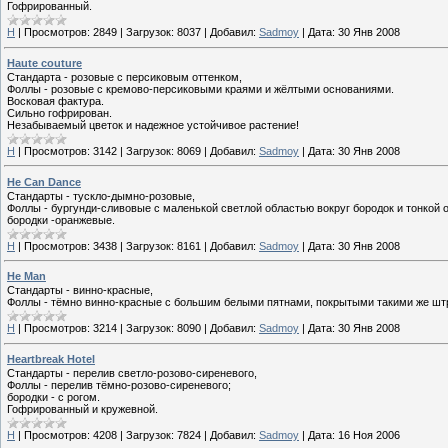
Гофрированный.
H
|
Просмотров:
2849
|
Загрузок:
8037
|
Добавил:
Sadmoy
|
Дата:
30 Янв 2008
Haute couture
Стандарта - розовые с персиковым оттенком,
Фоллы - розовые с кремово-персиковыми краями и жёлтыми основаниями.
Восковая фактура.
Сильно гофрирован.
Незабываемый цветок и надежное устойчивое растение!
H
|
Просмотров:
3142
|
Загрузок:
8069
|
Добавил:
Sadmoy
|
Дата:
30 Янв 2008
He Can Dance
Стандарты - тускло-дымно-розовые,
Фоллы - бургунди-сливовые с маленькой светлой областью вокруг бородок и тонкой
бородки -оранжевые.
H
|
Просмотров:
3438
|
Загрузок:
8161
|
Добавил:
Sadmoy
|
Дата:
30 Янв 2008
He Man
Стандарты - винно-красные,
Фоллы - тёмно винно-красные с большим белыми пятнами, покрытыми такими же шт
H
|
Просмотров:
3214
|
Загрузок:
8090
|
Добавил:
Sadmoy
|
Дата:
30 Янв 2008
Heartbreak Hotel
Стандарты - перелив светло-розово-сиреневого,
Фоллы - перелив тёмно-розово-сиреневого;
бородки - с рогом.
Гофрированный и кружевной.
H
|
Просмотров:
4208
|
Загрузок:
7824
|
Добавил:
Sadmoy
|
Дата:
16 Ноя 2006