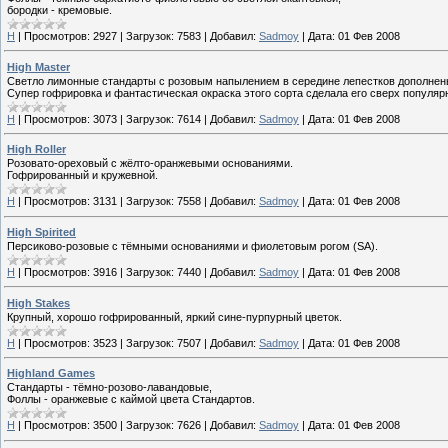
бородки - кремовые.
H
|
Просмотров:
2927
|
Загрузок:
7583
|
Добавил:
Sadmoy
|
Дата:
01 Фев 2008
High Master
Светло лимонные стандарты с розовым напылением в середине лепестков дополне
Супер гофрировка и фантастическая окраска этого сорта сделала его сверх популяр
H
|
Просмотров:
3073
|
Загрузок:
7614
|
Добавил:
Sadmoy
|
Дата:
01 Фев 2008
High Roller
Розовато-ореховый с жёлто-оранжевыми основаниями.
Гофрированный и кружевной.
H
|
Просмотров:
3131
|
Загрузок:
7558
|
Добавил:
Sadmoy
|
Дата:
01 Фев 2008
High Spirited
Персиково-розовые с тёмными основаниями и фиолетовым рогом (SA).
H
|
Просмотров:
3916
|
Загрузок:
7440
|
Добавил:
Sadmoy
|
Дата:
01 Фев 2008
High Stakes
Крупный, хорошо гофрированный, яркий сине-пурпурный цветок.
H
|
Просмотров:
3523
|
Загрузок:
7507
|
Добавил:
Sadmoy
|
Дата:
01 Фев 2008
Highland Games
Стандарты - тёмно-розово-лавандовые,
Фоллы - оранжевые с каймой цвета Стандартов.
H
|
Просмотров:
3500
|
Загрузок:
7626
|
Добавил:
Sadmoy
|
Дата:
01 Фев 2008