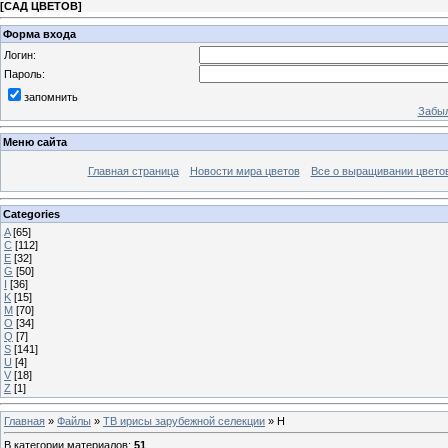
[
САД ЦВЕТОВ
]
Форма входа
Логин:
Пароль:
запомнить
Забыл
Меню сайта
Главная страница
Новости мира цветов
Все о выращивании цвето
Categories
A
[65]
С
[112]
E
[32]
G
[50]
I
[36]
K
[15]
M
[70]
O
[34]
Q
[7]
S
[141]
U
[4]
V
[18]
Z
[1]
Главная
»
Файлы
»
TB ирисы зарубежной селекции
» H
В категории материалов
:
51