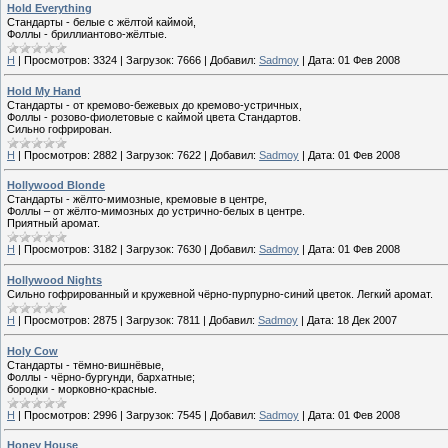
Hold Everything
Стандарты - белые с жёлтой каймой,
Фоллы - бриллиантово-жёлтые.
H
|
Просмотров:
3324
|
Загрузок:
7666
|
Добавил:
Sadmoy
|
Дата:
01 Фев 2008
Hold My Hand
Стандарты - от кремово-бежевых до кремово-устричных,
Фоллы - розово-фиолетовые с каймой цвета Стандартов.
Сильно гофрирован.
H
|
Просмотров:
2882
|
Загрузок:
7622
|
Добавил:
Sadmoy
|
Дата:
01 Фев 2008
Hollywood Blonde
Стандарты - жёлто-мимозные, кремовые в центре,
Фоллы – от жёлто-мимозных до устрично-белых в центре.
Приятный аромат.
H
|
Просмотров:
3182
|
Загрузок:
7630
|
Добавил:
Sadmoy
|
Дата:
01 Фев 2008
Hollywood Nights
Сильно гофрированный и кружевной чёрно-пурпурно-синий цветок. Легкий аромат.
H
|
Просмотров:
2875
|
Загрузок:
7811
|
Добавил:
Sadmoy
|
Дата:
18 Дек 2007
Holy Cow
Стандарты - тёмно-вишнёвые,
Фоллы - чёрно-бургунди, бархатные;
бородки - морковно-красные.
H
|
Просмотров:
2996
|
Загрузок:
7545
|
Добавил:
Sadmoy
|
Дата:
01 Фев 2008
Honey House