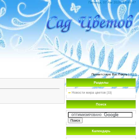
Пятница, 07 Авг 2026, 13:48:47
Приветствую Вас
Гость
|
RSS
Разделы
Новости мира цветов
[33]
Поиск
Календарь