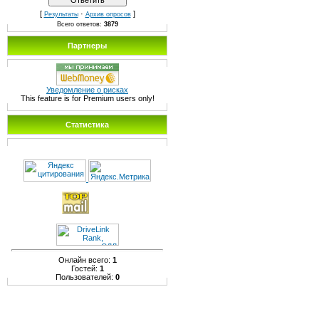
[
·
]
Результаты
Архив опросов
Всего ответов:
3879
Партнеры
Уведомление о рисках
This feature is for Premium users only!
Статистика
Онлайн всего:
1
Гостей:
1
Пользователей:
0