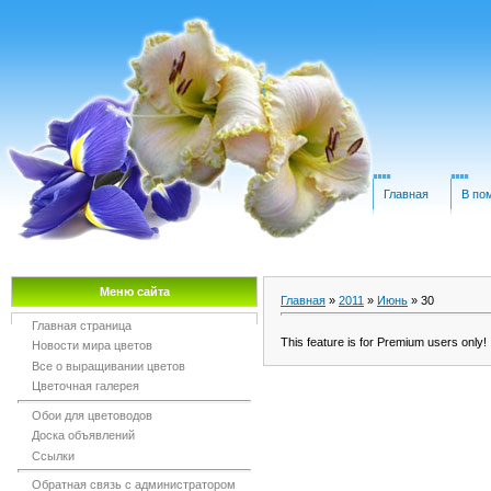
Главная
В по
Меню сайта
Главная
»
2011
»
Июнь
»
30
Главная страница
This feature is for Premium users only!
Новости мира цветов
Все о выращивании цветов
Цветочная галерея
Обои для цветоводов
Доска объявлений
Ссылки
Обратная связь с администратором