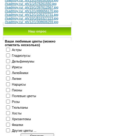
//sadmoy.ru/_ph/15/1/496365609.jpg
//sadmoy.ru/_ph/1/1/578261550.jpg
//sadmoy.ru/_ph/15/1/397612567.jpg
//sadmoy.ru/_ph/12/1/496656170.jpg
//sadmoy.ru/_ph/12/1/105372731.jpg
//sadmoy.ru/_ph/10/1/816327223.jpg
//sadmoy.ru/_ph/12/1/308606259.jpg
Наш опрос
Ваши любимые цветы (можно
отметить несколько)
Астры
Гладиолусы
Дельфиниумы
Ирисы
Лилейники
Лилии
Нарцисы
Пионы
Полевые цветы
Розы
Тюльпаны
Хосты
Хризантемы
Фиалки
Другие цветы ...