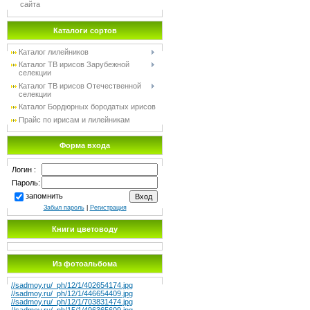
сайта
Каталоги сортов
Каталог лилейников
Каталог TB ирисов Зарубежной
селекции
Каталог TB ирисов Отечественной
селекции
Каталог Бордюрных бородатых ирисов
Прайс по ирисам и лилейникам
Форма входа
Логин :
Пароль:
запомнить
Забыл пароль
|
Регистрация
Книги цветоводу
Из фотоальбома
//sadmoy.ru/_ph/12/1/402654174.jpg
//sadmoy.ru/_ph/12/1/446654409.jpg
//sadmoy.ru/_ph/12/1/703831474.jpg