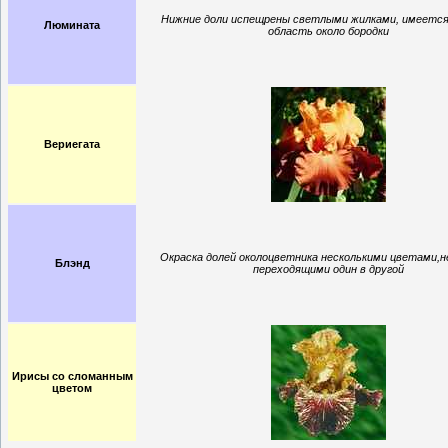
Нижние доли испещрены светлыми жилками, имеется
Люмината
область около бородки
Вериегата
Окраска долей околоцветника несколькими цветами,
Блэнд
переходящими один в другой
Ирисы со сломанным
цветом