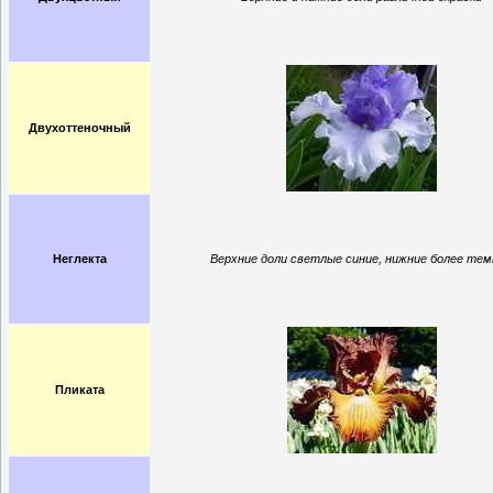
Двухоттеночный
Неглекта
Верхние доли светлые синие, нижние более те
Пликата