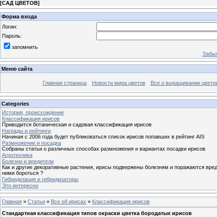
[
САД ЦВЕТОВ
]
Форма входа
Логин:
Пароль:
запомнить
Забыл
Меню сайта
Главная страница
Новости мира цветов
Все о выращивании цвето
Categories
История, происхождение
Классификация ирисов
Приводится ботаническая и садовая классификация ирисов
Награды и рейтинги
Начиная с 2006 года будет публиковаться список ирисов попавших в рейтинг AIS
Размножение и посадка
Собраны статьи о различных способах размножения и вариантах посадки ирисов
Агротехника
Болезни и вредители
Как и другие декоративные растения, ирисы подвержены болезням и поражаются вред
ними бороться ?
Гибридизация и гибридизаторы
Это интересно
Главная
»
Статьи
»
Все об ирисах
»
Классификация ирисов
Стандартная классификация типов окраски цветка бородатых ирисов