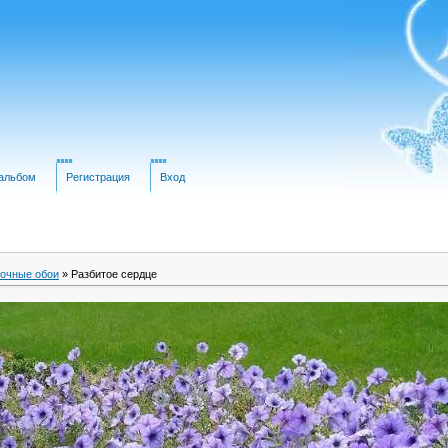
альбом
Регистрация
Вход
очные обои
» Разбитое сердце