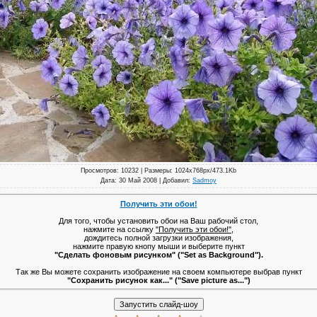
Просмотров
: 10232 |
Размеры
: 1024x768px/473.1Kb
Дата
: 30 Май 2008 |
Добавил
:
Sadmoy
Получить эти обои!
Для того, чтобы установить обои на Ваш рабочий стол,
нажмите на ссылку
"Получить эти обои!"
,
дождитесь полной загрузки изображения,
нажмите правую кнопу мыши и выберите пункт
"Сделать фоновым рисунком" ("Set as Background").
Так же Вы можете сохранить изображение на своем компьютере выбрав пункт
"Сохранить рисунок как..." ("Save picture as...")