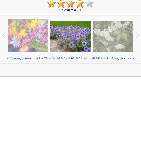
Рейтинг
:
4.0
/
1
« Предыдущая
|
571
572
573
574
575
[
576
]
577
578
579
580
581
|
Следующая »