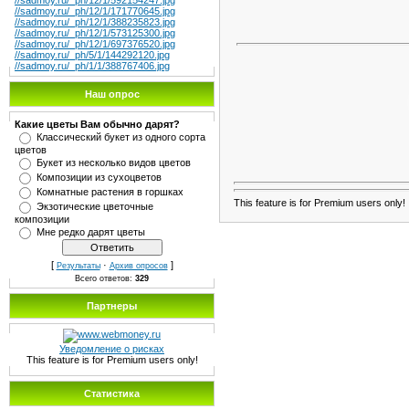
//sadmoy.ru/_ph/12/1/592154247.jpg
//sadmoy.ru/_ph/12/1/171770645.jpg
//sadmoy.ru/_ph/12/1/388235823.jpg
//sadmoy.ru/_ph/12/1/573125300.jpg
//sadmoy.ru/_ph/12/1/697376520.jpg
//sadmoy.ru/_ph/5/1/144292120.jpg
//sadmoy.ru/_ph/1/1/388767406.jpg
Наш опрос
Какие цветы Вам обычно дарят?
Классический букет из одного сорта
цветов
Букет из несколько видов цветов
Композиции из сухоцветов
Комнатные растения в горшках
This feature is for Premium users only!
Экзотические цветочные
композиции
Мне редко дарят цветы
[
·
]
Результаты
Архив опросов
Всего ответов:
329
Партнеры
Уведомление о рисках
This feature is for Premium users only!
Статистика