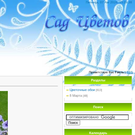
Пятница, 07 Авг 2026, 15:29:38
Приветствую Вас
Гость
|
RSS
Разделы
Цветочные обои
[613]
8 Марта
[48]
Поиск
Календарь