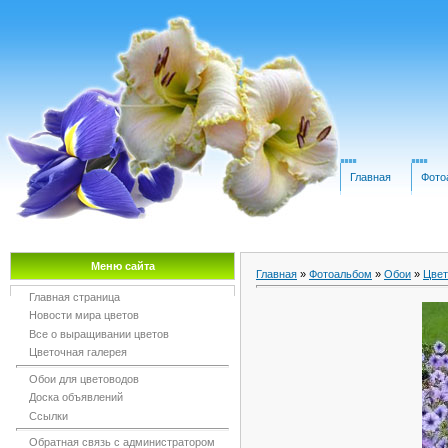
Главная
Фото
Меню сайта
Главная
»
Фотоальбом
»
Обои
»
Цвет
Главная страница
Новости мира цветов
Все о выращивании цветов
Цветочная галерея
Обои для цветоводов
Доска объявлений
Ссылки
Обратная связь с администратором