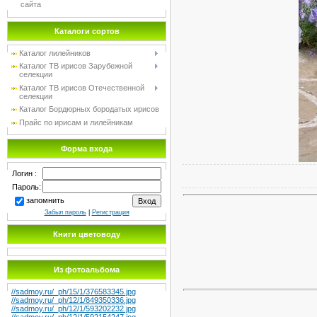
сайта
Каталоги сортов
Каталог лилейников
Каталог TB ирисов Зарубежной
селекции
Каталог TB ирисов Отечественной
селекции
Каталог Бордюрных бородатых ирисов
Прайс по ирисам и лилейникам
Форма входа
Логин :
Пароль:
запомнить
Забыл пароль
|
Регистрация
Книги цветоводу
Из фотоальбома
//sadmoy.ru/_ph/15/1/376583345.jpg
//sadmoy.ru/_ph/12/1/849350336.jpg
//sadmoy.ru/_ph/12/1/593202232.jpg