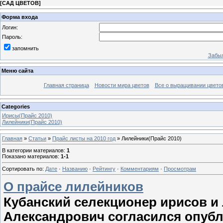
[
САД ЦВЕТОВ
]
Форма входа
Логин:
Пароль:
запомнить
Забыл
Меню сайта
Главная страница
Новости мира цветов
Все о выращивании цвето
Categories
Ирисы(Прайс 2010)
Лилейники(Прайс 2010)
Главная
»
Статьи
»
Прайс листы на 2010 год
» Лилейники(Прайс 2010)
В категории материалов
:
1
Показано материалов
:
1-1
Сортировать по
:
Дате
·
Названию
·
Рейтингу
·
Комментариям
·
Просмотрам
О прайсе лилейников
Кубанский селекционер ирисов 
Александрович согласился опубли