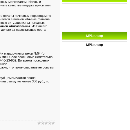
очным материалом. Ирисы и
ны в качестве подарка ирисы или
его оплаты почтовым переводом по
лняется в полном объёме. Замена
нные ситуации из-за погодных
замен обязательны
. Из Вашего
, деньги за недостающие сорта
MP3 плеер
MP3 плеер
36 и маршрутным такси №54 (от
25 мин. Своё посещение желательно
8-46-23-902. Во время посещения
ников.
ожно, что такое описание не совсем
 руб., высылается после
 на сумму не менее 300 руб., по