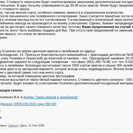
ылки. Стоимость пересылки будет компенсирована заказчикам дополнительным посад
посылках. В одну посылку упаковывается до 30-40 штук ирисов. Мною будут предложе
т стоимости заказа.
, так как многие сорта, особенно новинки, имеются в ограниченном количестве.
 после письменного или телефонного согласования. Заказ считается принятым после 
5
в течение месяца после его согласования. Согласованный и оплаченный заказ выпо
лейников никогда не производится по моему усмотрению. Однако, бывают непредвиде
сов не достигают своего товарного качества, поэтому
Ваши предложения на случай 
ности, могут быть выбраны подарки для Вас. При отсутствии предложений по заменам
ве аванса, что очень не желательно.
роки:
д Осипенко во время цветения ирисов и лилейников по адресу:
. Белградская, 14. Проезд из Комсомольского микрорайона г. Краснодара автобусом №
у улиц Тюляева и Уральской) до конечной остановки – пос. Пригородный занимает 20-
овичем заранее по следующим телефонам - тел./факс (861) 260-76-88, сот. тел. 8-91
сы и лилейники. Коллекция насчитывает около 1500 сортов ирисов и свыше 300 лилей
ков дано в их авторском варианте, которое всегда очень индивидуально. Вполне возм
 о цветовой гамме того или иного сорта.
аница, на которой помещены цветные фотографии.
чески высылается чёрно-белый вариант каталога. Стоимость цветного каталога – 300
каталог, будет вложен по усмотрению Осипенко дополнительный посадочный материал
екущем сезоне.
Осипенко В.А. в
форме "Заказ ирисов и лилейников"
>
Каталог ИРИСОВ 2010 года (350 Кб)
:
а
обавил:
Sadmoy
| Дата:
21 Ноя 2006