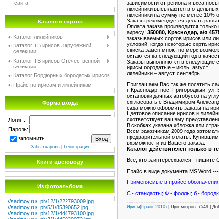
зависимости от региона и веса пос
сайта
лилейники высылаются в отдельных 
лилейники на сумму не менее 10% о
Заказы рекомендуется делать раньше
Каталоги сортов
Оплата заказа производится только
адресу:
350080, Краснодар, а/я 457
Каталог лилейников
заказываемых сортов ирисов или ли
условий, когда некоторые сорта ири
Каталог TB ирисов Зарубежной
списка замен мною, по мере возмож
селекции
остаются на следующий год в качест
Каталог TB ирисов Отечественной
Заказы выполняются в следующие с
селекции
ирисы бородатые – июль, август
лилейники – август, сентябрь
Каталог Бордюрных бородатых ирисов
Приглашаем Вас так же посетить са
Прайс по ирисам и лилейникам
г. Краснодар, пос. Пригородный, ул
остановки дачных автобусов на угл
согласовать с Владимиром Александр
Форма входа
сада можно оформить заказы на ири
Цветовое описание ирисов и лилейни
соответствует вашему представлению
Логин :
В скобках указана обложка или стр
Пароль:
Всем заказчикам 2009 года автомати
предварительной оплаты. Купившим 
запомнить
возможности из Вашего заказа.
Забыл пароль
|
Регистрация
Каталог действителен только в т
Все, кто заинтересовался - пишите 
Книги цветоводу
Прайс в виде документа MS Word ---
Применяемые в прайсе обозначения
Из фотоальбома
С - стандарты; Ф - фоллы; б - бородк
//sadmoy.ru/_ph/12/1/222793009.jpg
Ирисы(Прайс 2010)
| Просмотров: 7549 | Д
//sadmoy.ru/_ph/5/1/85390652.jpg
//sadmoy.ru/_ph/12/1/444793100.jpg