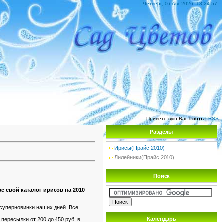
Четверг, 06 Авг 2026, 18:24:57
Приветствую Вас
Гость
|
RSS
Разделы
Ирисы(Прайс 2010)
Лилейники(Прайс 2010)
Поиск
 свой каталог ирисов на 2010
суперновинки наших дней. Все
Календарь
пересылки от 200 до 450 руб. в