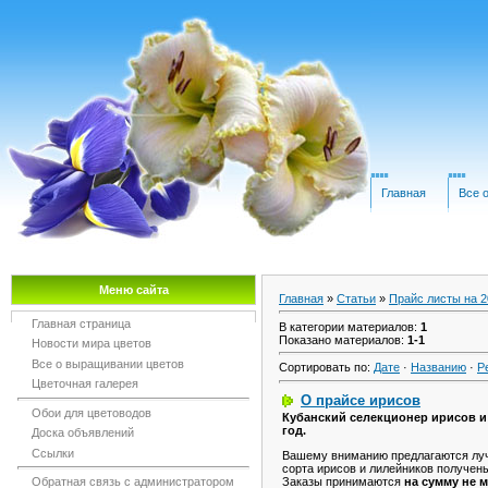
Главная
Все 
Меню сайта
Главная
»
Статьи
»
Прайс листы на 2
Главная страница
В категории материалов
:
1
Показано материалов
:
1-1
Новости мира цветов
Все о выращивании цветов
Сортировать по
:
Дате
·
Названию
·
Р
Цветочная галерея
О прайсе ирисов
Обои для цветоводов
Кубанский селекционер ирисов и
год.
Доска объявлений
Ссылки
Вашему вниманию предлагаются лучш
сорта ирисов и лилейников получен
Заказы принимаются
на сумму не м
Обратная связь с администратором