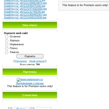
//sadmoy.ru/_ph/3/1/446939072.jpg
//sadmoy.ru/_ph/12/1/286819876.jpg
This feature is for Premium users only!
//sadmoy.ru/_ph/1/1/530475340.jpg
//sadmoy.ru/_ph/12/1/474262050.jpg
//sadmoy.ru/_ph/12/1/11765035.jpg
//sadmoy.ru/_ph/12/1/900483307.jpg
//sadmoy.ru/_ph/12/1/646115934.jpg
Наш опрос
Оцените мой сайт
Отлично
Хорошо
Нормально
Плохо
Ужасно
[
·
]
Результаты
Архив опросов
Всего ответов:
764
Партнеры
Уведомление о рисках
This feature is for Premium users only!
Статистика