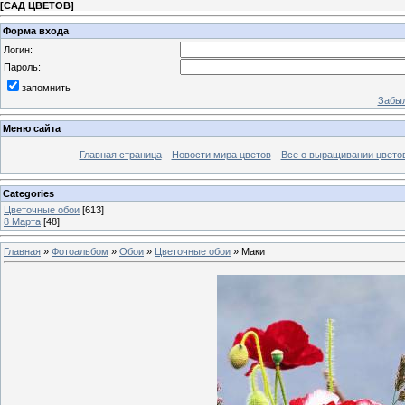
[
САД ЦВЕТОВ
]
Форма входа
Логин:
Пароль:
запомнить
Забыл
Меню сайта
Главная страница
Новости мира цветов
Все о выращивании цвето
Categories
Цветочные обои
[613]
8 Марта
[48]
Главная
»
Фотоальбом
»
Обои
»
Цветочные обои
» Маки