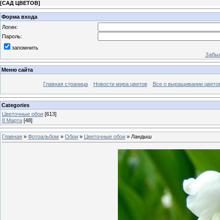
[
САД ЦВЕТОВ
]
Форма входа
Логин:
Пароль:
запомнить
Забыл
Меню сайта
Главная страница
Новости мира цветов
Все о выращивании цвето
Categories
Цветочные обои
[613]
8 Марта
[48]
Главная
»
Фотоальбом
»
Обои
»
Цветочные обои
» Ландыш