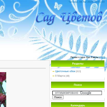
Четверг, 06 Авг 2026, 20:51:03
Приветствую Вас
Гость
|
RSS
Разделы
Цветочные обои
[613]
8 Марта
[48]
Поиск
Календарь