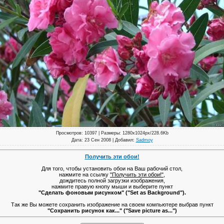
Просмотров
: 10397 |
Размеры
: 1280x1024px/228.6Kb
Дата
: 23 Сен 2008 |
Добавил
:
Sadmoy
Получить эти обои!
Для того, чтобы установить обои на Ваш рабочий стол,
нажмите на ссылку
"Получить эти обои!"
,
дождитесь полной загрузки изображения,
нажмите правую кнопу мыши и выберите пункт
"Сделать фоновым рисунком" ("Set as Background").
Так же Вы можете сохранить изображение на своем компьютере выбрав пункт
"Сохранить рисунок как..." ("Save picture as...")