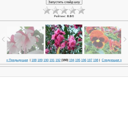
Рейтинг
:
0.0
/
0
« Предыдущая
|
188
189
190
191
192
[
193
]
194
195
196
197
198
|
Следующая »