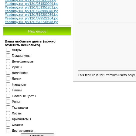
//sadmoy.ru/_ph/12/1/11765035.jpg
//sadmoy.ru/_ph/12/1/251830049.jpg
//sadmoy.ru/_ph/12/1/151351261.jpg
//sadmoy.ru/_ph/12/1/328998040.jpg
//sadmoy.ru/_ph/12/1/519201039.jpg
//sadmoy.ru/_ph/12/1/899522164.jpg
//sadmoy.ru/_ph/12/1/642730348.jpg
Наш опрос
Ваши любимые цветы (можно
отметить несколько)
Астры
Гладиолусы
Дельфиниумы
Ирисы
Лилейники
This feature is for Premium users only!
Лилии
Нарцисы
Пионы
Полевые цветы
Розы
Тюльпаны
Хосты
Хризантемы
Фиалки
Другие цветы ...