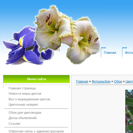
Главная
Фото
Меню сайта
Главная
»
Фотоальбом
»
Обои
»
Цвет
Главная страница
Новости мира цветов
Все о выращивании цветов
Цветочная галерея
Обои для цветоводов
Доска объявлений
Ссылки
Обратная связь с администратором