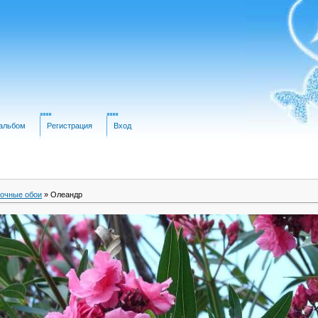
альбом
Регистрация
Вход
очные обои
» Олеандр