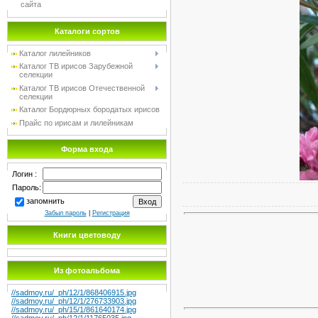
сайта
Каталоги сортов
Каталог лилейников
Каталог TB ирисов Зарубежной
селекции
Каталог TB ирисов Отечественной
селекции
Каталог Бордюрных бородатых ирисов
Прайс по ирисам и лилейникам
Форма входа
Логин :
Пароль:
запомнить
Забыл пароль
|
Регистрация
Книги цветоводу
Из фотоальбома
//sadmoy.ru/_ph/12/1/868406915.jpg
//sadmoy.ru/_ph/12/1/276733903.jpg
//sadmoy.ru/_ph/15/1/861640174.jpg