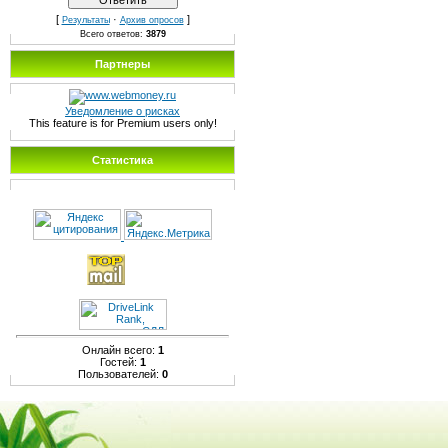
[
·
]
Результаты
Архив опросов
Всего ответов:
3879
Партнеры
Уведомление о рисках
This feature is for Premium users only!
Статистика
Онлайн всего:
1
Гостей:
1
Пользователей:
0