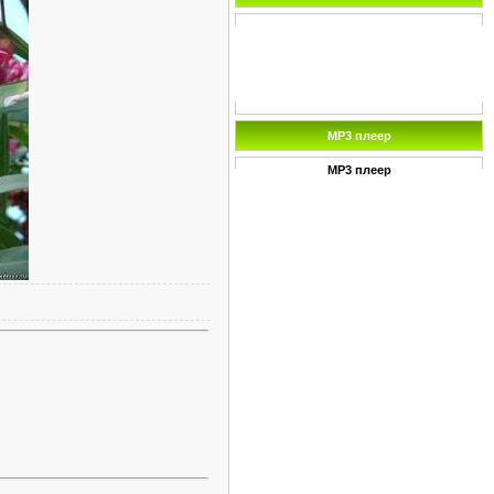
MP3 плеер
MP3 плеер