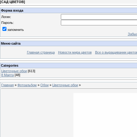
[
САД ЦВЕТОВ
]
Форма входа
Логин:
Пароль:
запомнить
Забыл
Меню сайта
Главная страница
Новости мира цветов
Все о выращивании цвето
Categories
Цветочные обои
[613]
8 Марта
[48]
Главная
»
Фотоальбом
»
Обои
»
Цветочные обои
»