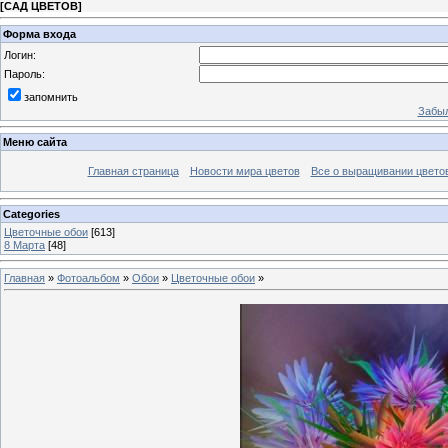
[
САД ЦВЕТОВ
]
Форма входа
Логин:
Пароль:
запомнить
Забыл
Меню сайта
Главная страница
Новости мира цветов
Все о выращивании цвето
Categories
Цветочные обои
[613]
8 Марта
[48]
Главная
»
Фотоальбом
»
Обои
»
Цветочные обои
»