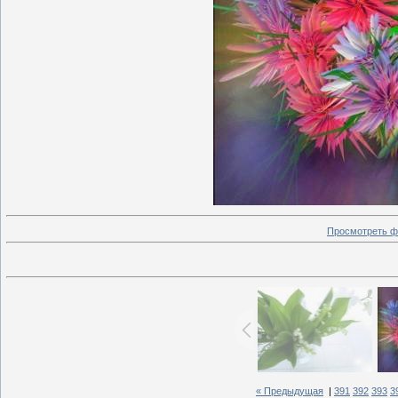
Просмотреть ф
« Предыдущая
|
391
392
393
3