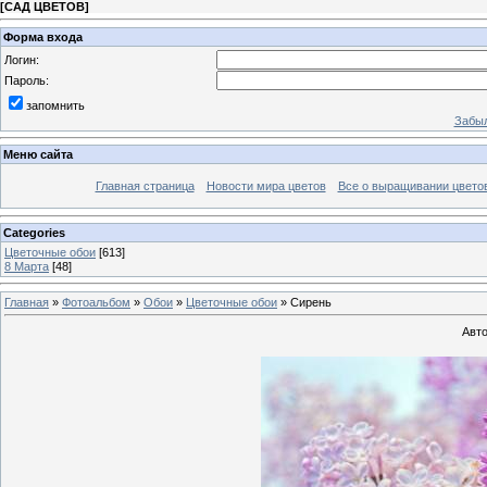
[
САД ЦВЕТОВ
]
Форма входа
Логин:
Пароль:
запомнить
Забыл
Меню сайта
Главная страница
Новости мира цветов
Все о выращивании цвето
Categories
Цветочные обои
[613]
8 Марта
[48]
Главная
»
Фотоальбом
»
Обои
»
Цветочные обои
» Сирень
Авто