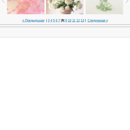
« Предыдущая
|
3
4
5
6
7
[
8
]
9
10
11
12
13
|
Следующая »