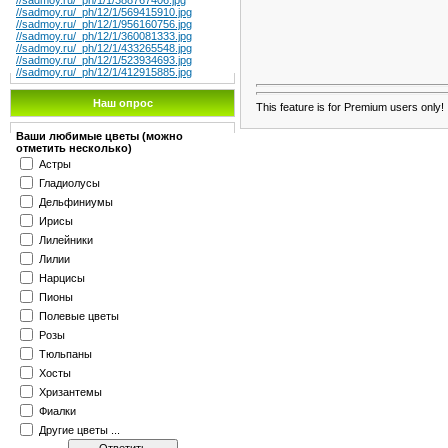
//sadmoy.ru/_ph/1/1/388767406.jpg
//sadmoy.ru/_ph/12/1/569415910.jpg
//sadmoy.ru/_ph/12/1/956160756.jpg
//sadmoy.ru/_ph/12/1/360081333.jpg
//sadmoy.ru/_ph/12/1/433265548.jpg
//sadmoy.ru/_ph/12/1/523934693.jpg
//sadmoy.ru/_ph/12/1/412915885.jpg
Наш опрос
This feature is for Premium users only!
Ваши любимые цветы (можно
отметить несколько)
Астры
Гладиолусы
Дельфиниумы
Ирисы
Лилейники
Лилии
Нарцисы
Пионы
Полевые цветы
Розы
Тюльпаны
Хосты
Хризантемы
Фиалки
Другие цветы ...