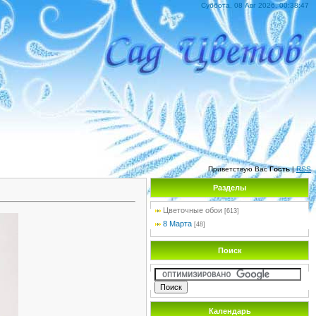
Суббота, 08 Авг 2026, 00:38:47
Приветствую Вас
Гость
|
RSS
Разделы
Цветочные обои
[613]
8 Марта
[48]
Поиск
Календарь