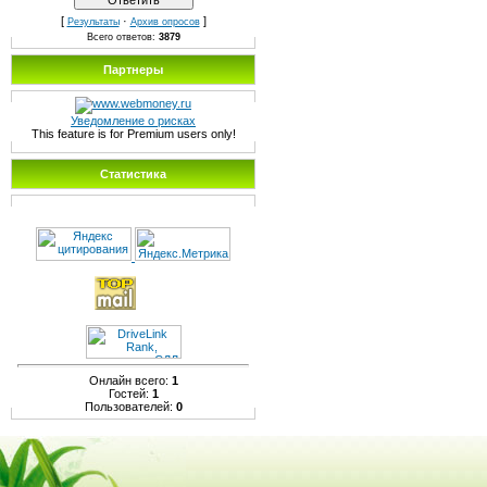
[
·
]
Результаты
Архив опросов
Всего ответов:
3879
Партнеры
Уведомление о рисках
This feature is for Premium users only!
Статистика
Онлайн всего:
1
Гостей:
1
Пользователей:
0