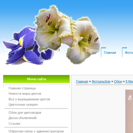
Главная
Фото
Меню сайта
Главная
»
Фотоальбом
»
Обои
»
8 Ма
Главная страница
Новости мира цветов
Все о выращивании цветов
Цветочная галерея
Обои для цветоводов
Доска объявлений
Ссылки
Обратная связь с администратором