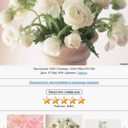
Просмотров
: 6320 |
Размеры
: 1024x768px/253.3Kb
Дата
: 07 Мар 2009 |
Добавил
:
Sadmoy
Просмотреть фотографию в реальном размере
Рейтинг
:
5.0
/
1