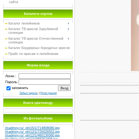
сайта
Каталоги сортов
Каталог лилейников
Каталог TB ирисов Зарубежной
селекции
Каталог TB ирисов Отечественной
селекции
Каталог Бордюрных бородатых ирисов
Прайс по ирисам и лилейникам
Форма входа
Логин :
Пароль:
запомнить
Забыл пароль
|
Регистрация
Книги цветоводу
Из фотоальбома
//sadmoy.ru/_ph/15/1/714808080.jpg
//sadmoy.ru/_ph/12/1/725026552.jpg
//sadmoy.ru/_ph/12/1/465139360.jpg