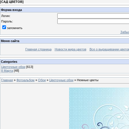
[
САД ЦВЕТОВ
]
Форма входа
Логин:
Пароль:
запомнить
Забыл
Меню сайта
Главная страница
Новости мира цветов
Все о выращивании цвето
Categories
Цветочные обои
[613]
8 Марта
[48]
Главная
»
Фотоальбом
»
Обои
»
Цветочные обои
» Нежные цветы