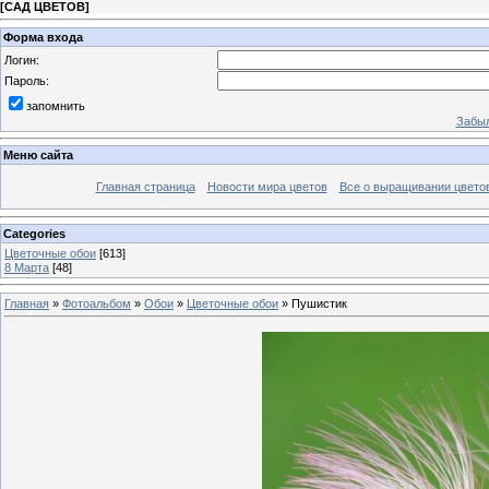
[
САД ЦВЕТОВ
]
Форма входа
Логин:
Пароль:
запомнить
Забыл
Меню сайта
Главная страница
Новости мира цветов
Все о выращивании цвето
Categories
Цветочные обои
[613]
8 Марта
[48]
Главная
»
Фотоальбом
»
Обои
»
Цветочные обои
» Пушистик