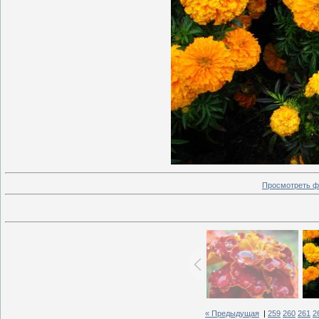
Просмотреть ф
« Предыдущая
|
259
260
261
2