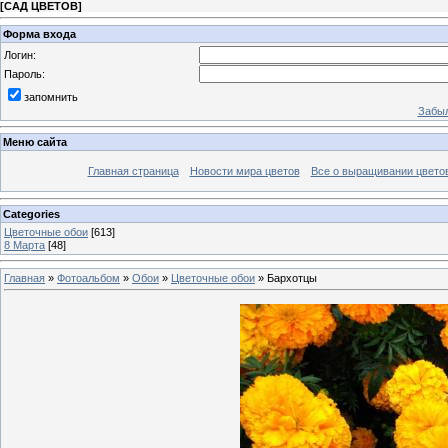
[
САД ЦВЕТОВ
]
Форма входа
Логин:
Пароль:
запомнить
Забыл
Меню сайта
Главная страница
Новости мира цветов
Все о выращивании цвето
Categories
Цветочные обои
[613]
8 Марта
[48]
Главная
»
Фотоальбом
»
Обои
»
Цветочные обои
» Бархотцы