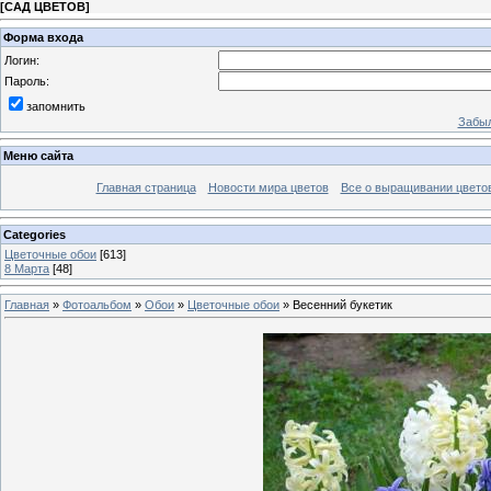
[
САД ЦВЕТОВ
]
Форма входа
Логин:
Пароль:
запомнить
Забыл
Меню сайта
Главная страница
Новости мира цветов
Все о выращивании цвето
Categories
Цветочные обои
[613]
8 Марта
[48]
Главная
»
Фотоальбом
»
Обои
»
Цветочные обои
» Весенний букетик