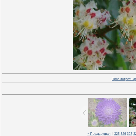
Просмотреть ф
« Предыдущая
|
325
326
327
3