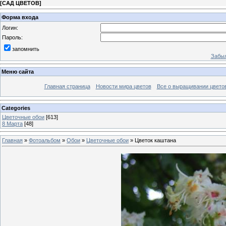
[
САД ЦВЕТОВ
]
Форма входа
Логин:
Пароль:
запомнить
Забыл
Меню сайта
Главная страница
Новости мира цветов
Все о выращивании цвето
Categories
Цветочные обои
[613]
8 Марта
[48]
Главная
»
Фотоальбом
»
Обои
»
Цветочные обои
» Цветок каштана