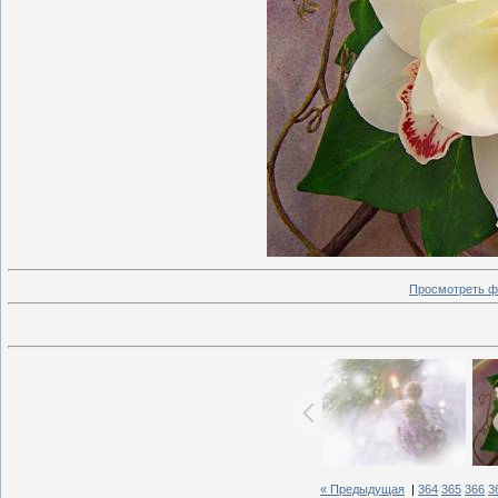
Просмотреть ф
« Предыдущая
|
364
365
366
3