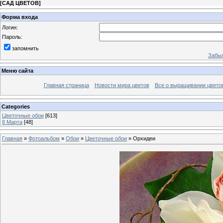
[
САД ЦВЕТОВ
]
Форма входа
Логин:
Пароль:
запомнить
Забыл
Меню сайта
Главная страница
Новости мира цветов
Все о выращивании цвето
Categories
Цветочные обои
[613]
8 Марта
[48]
Главная
»
Фотоальбом
»
Обои
»
Цветочные обои
» Орхидеи