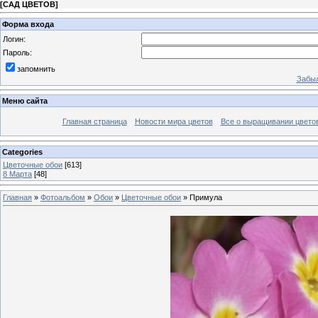
[
САД ЦВЕТОВ
]
Форма входа
Логин:
Пароль:
запомнить
Забыл
Меню сайта
Главная страница
Новости мира цветов
Все о выращивании цвето
Categories
Цветочные обои
[613]
8 Марта
[48]
Главная
»
Фотоальбом
»
Обои
»
Цветочные обои
» Примула