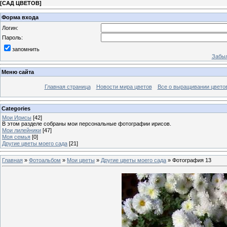
[
САД ЦВЕТОВ
]
Форма входа
Логин:
Пароль:
запомнить
Забыл
Меню сайта
Главная страница
Новости мира цветов
Все о выращивании цвето
Categories
Мои Ирисы
[42]
В этом разделе собраны мои персональные фотографии ирисов.
Мои лилейники
[47]
Моя семья
[0]
Другие цветы моего сада
[21]
Главная
»
Фотоальбом
»
Мои цветы
»
Другие цветы моего сада
» Фотография 13