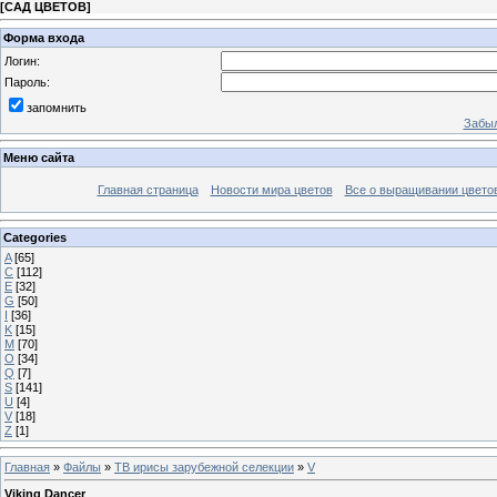
[
САД ЦВЕТОВ
]
Форма входа
Логин:
Пароль:
запомнить
Забыл
Меню сайта
Главная страница
Новости мира цветов
Все о выращивании цвето
Categories
A
[65]
С
[112]
E
[32]
G
[50]
I
[36]
K
[15]
M
[70]
O
[34]
Q
[7]
S
[141]
U
[4]
V
[18]
Z
[1]
Главная
»
Файлы
»
TB ирисы зарубежной селекции
»
V
Viking Dancer