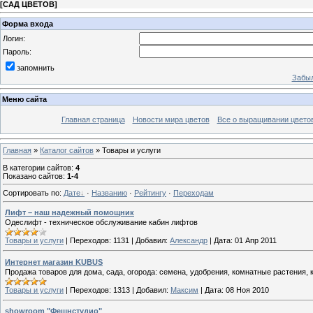
[
САД ЦВЕТОВ
]
Форма входа
Логин:
Пароль:
запомнить
Забыл
Меню сайта
Главная страница
Новости мира цветов
Все о выращивании цвето
Главная
»
Каталог сайтов
» Товары и услуги
В категории сайтов
:
4
Показано сайтов
:
1-4
Сортировать по
:
Дате
·
Названию
·
Рейтингу
·
Переходам
Лифт – наш надежный помощник
Одеслифт - техническое обслуживание кабин лифтов
Товары и услуги
|
Переходов:
1131
|
Добавил:
Александр
|
Дата:
01 Апр 2011
Интернет магазин KUBUS
Продажа товаров для дома, сада, огорода: семена, удобрения, комнатные растения,
Товары и услуги
|
Переходов:
1313
|
Добавил:
Максим
|
Дата:
08 Ноя 2010
showroom "Фешнстудио"