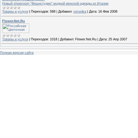
Новый showroom "Фешнстудио" модной женской одежды из Италии
Товары и услуги
|
Переходов:
588
|
Добавил:
veronika
|
Дата:
16 Фев 2008
Flower.Net.Ru
Товары и услуги
|
Переходов:
1018
|
Добавил:
Flower.Net.Ru
|
Дата:
25 Апр 2007
Полная версия сайта